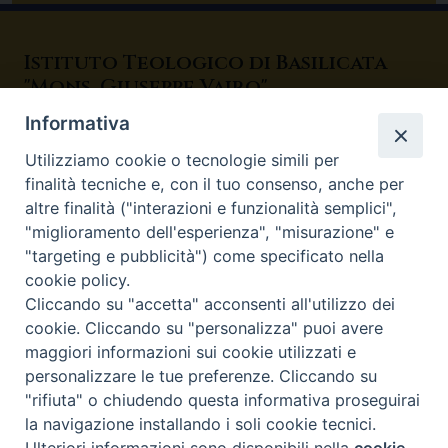
Istituto Teologico di Basilicata
"Mons. Giuseppe Vairo"
Potenza
Informativa
Utilizziamo cookie o tecnologie simili per
Viale Marconi, 104 - 85100 Potenza
finalità tecniche e, con il tuo consenso, anche per
Email: istitutoteologico@gmail.com
altre finalità ("interazioni e funzionalità semplici",
Telefono: 0971 - 1562360
"miglioramento dell'esperienza", "misurazione" e
"targeting e pubblicità") come specificato nella
Orari di apertura al pubblico
cookie policy.
Cliccando su "accetta" acconsenti all'utilizzo dei
Lunedì e mercoledì, dalle 15.00 alle 19.00
cookie. Cliccando su "personalizza" puoi avere
maggiori informazioni sui cookie utilizzati e
Martedì, giovedì e venerdì dalle 09.00 alle 13.00
personalizzare le tue preferenze. Cliccando su
"rifiuta" o chiudendo questa informativa proseguirai
la navigazione installando i soli cookie tecnici.
Copyright © Istituto Teologico Basilicata - Potenza
Preferenze Cookie